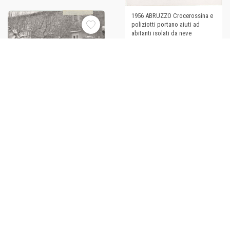
1956 ABRUZZO Crocerossina e
poliziotti portano aiuti ad
abitanti isolati da neve
€38,00
1956 ABRUZZO Esercito e
Polizia portano aiuti ad abitanti
isolati da neve *Foto
€38,00