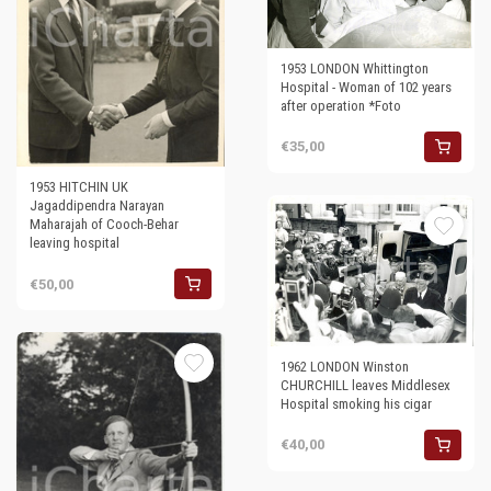
1953 LONDON Whittington
Hospital - Woman of 102 years
after operation *Foto
€35,00
1953 HITCHIN UK
Jagaddipendra Narayan
Maharajah of Cooch-Behar
leaving hospital
€50,00
1962 LONDON Winston
CHURCHILL leaves Middlesex
Hospital smoking his cigar
€40,00