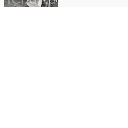
1953 OXFORD Lord David
BROOKS archer of Wingfield
Morris Hospital *Photo 15x20
€30,00
Copyright 2025 ©
ICharta s.r.l. All Rights Reserved