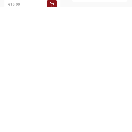
€15,00
1952 SIRACUSA Navi all'ancora
al Ponte in Corso UMBERTO
*Cartolina FG VG
€24,00
Copyright 2025 ©