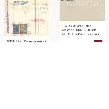
1940 ca MILANO Corso
Monforte - UNIVERSALDOR -
METALTECNICA - Busta vuota
1940 MILANO Corso Venezia 49
€20,00
- Soc. An. Lombarda Calce
Adesiva Pozzi - Fattura
€20,00