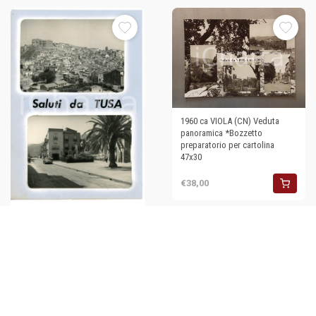
1960 ca VIOLA (CN) Veduta
panoramica *Bozzetto
preparatorio per cartolina
47x30
€38,00
1960 ca TUSA (ME) Veduta
panoramica *Bozzetto
preparatorio per cartolina
19x27
€50,00
1955 ca SASSARI Veduta
panoramica - Bozzetto