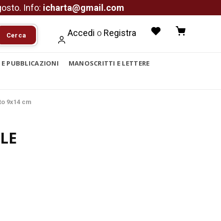
agosto. Info:
icharta@gmail.com
Accedi
o
Registra
Cerca
I E PUBBLICAZIONI
MANOSCRITTI E LETTERE
to 9x14 cm
LE