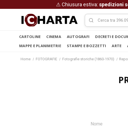
⚠ Chiusura estiva:
spedizioni s
CARTOLINE
CINEMA
AUTOGRAFI
DECRETI E DOCU
MAPPE E PLANIMETRIE
STAMPE E BOZZETTI
ARTE
Home
FOTOGRAFIE
Fotografie storiche (1860-1970)
Repo
P
Nome