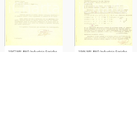
1947 MILANO Industrie Seriche
1946 MILANO Industrie Seriche
Maglierie Affini s/a *Lettera
Maglierie Affini s/a *Lettera
commerciale
commerciale
€30,00
€30,00