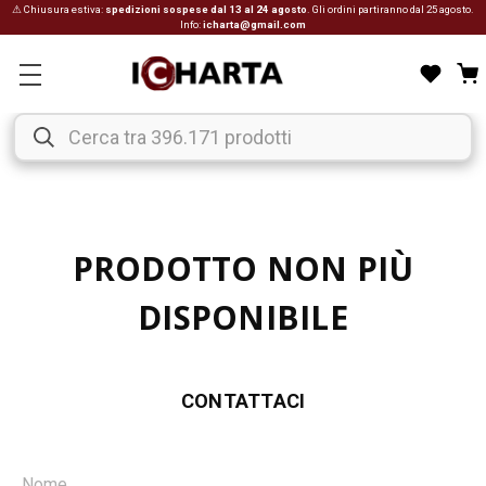
⚠ Chiusura estiva:
spedizioni sospese dal 13 al 24 agosto
. Gli ordini partiranno dal 25 agosto.
Info:
icharta@gmail.com
PRODOTTO NON PIÙ
DISPONIBILE
CONTATTACI
Nome