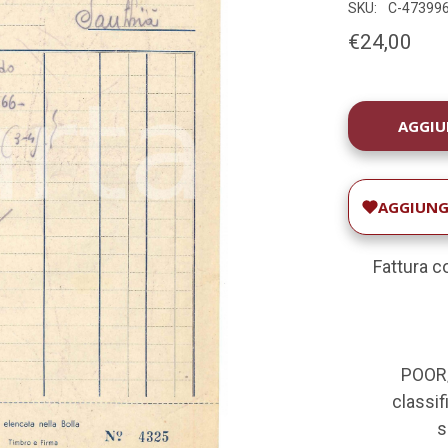
SKU:
C-47399
€24,00
DISPONIBILIT
ATTUALE:
AGGIUNGI
Fattura c
POOR/
classifi
s