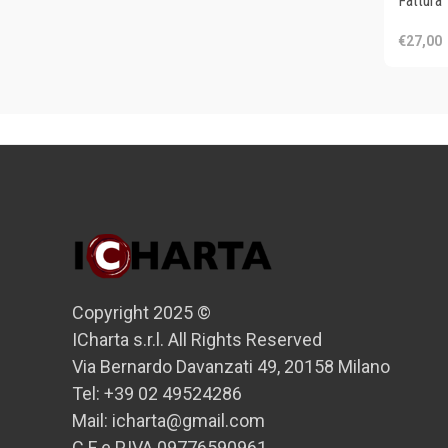
Fattura
€27,00
Copyright 2025 ©
ICharta s.r.l. All Rights Reserved
Via Bernardo Davanzati 49, 20158 Milano
Tel: +39 02 49524286
Mail: icharta@gmail.com
C.F e P.IVA 09776590961