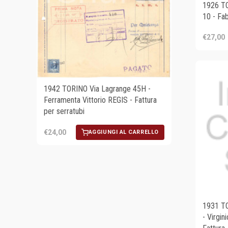
1926 TO
10 - Fa
€27,00
1942 TORINO Via Lagrange 45H -
Ferramenta Vittorio REGIS - Fattura
per serratubi
€24,00
AGGIUNGI AL CARRELLO
1931 TO
- Virgi