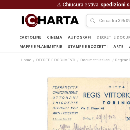
⚠ Chiusura estiva:
spedizioni s
CARTOLINE
CINEMA
AUTOGRAFI
DECRETI E DOCU
MAPPE E PLANIMETRIE
STAMPE E BOZZETTI
ARTE
Home
DECRETI E DOCUMENTI
Documenti italiani
Regime F