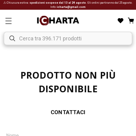
⚠ Chiusura estiva:
spedizioni sospese dal 13 al 24 agosto
. Gli ordini partiranno dal 25 agosto.
Info:
icharta@gmail.com
PRODOTTO NON PIÙ
DISPONIBILE
CONTATTACI
Nome