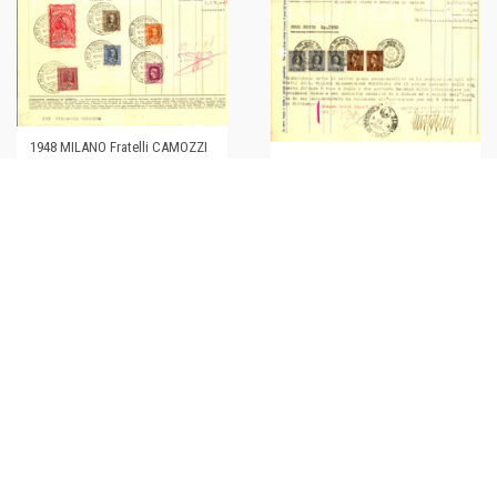
1948 MILANO Fratelli CAMOZZI
1948 LECCO Fratelli VITARI
Officine meccaniche di
Officina Meccanica *Fattura
precisione *Fattura bolli
commerciale
€30,00
€24,00