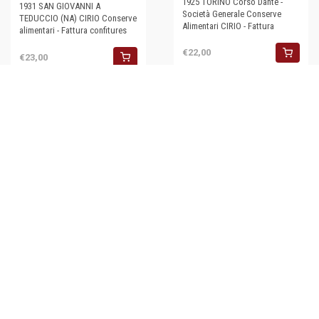
1925 TORINO Corso Dante -
1931 SAN GIOVANNI A
Società Generale Conserve
TEDUCCIO (NA) CIRIO Conserve
Alimentari CIRIO - Fattura
alimentari - Fattura confitures
€22,00
€23,00
1931 TORINO Docks Dora -
Fratelli PIO Conserve alimentari
- Fattura (2)
€23,00