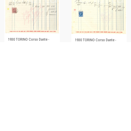
1930 TORINO Corso Dante -
1930 TORINO Corso Dante -
Giorgio & Fratelli GIANOLIO Olii
Giorgio & Fratelli GIANOLIO Olii
e saponi *Fattura (1)
e saponi *Fattura 6
€24,00
€24,00