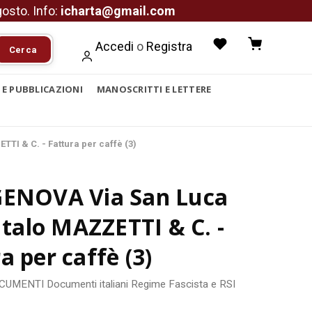
agosto. Info:
icharta@gmail.com
Accedi
o
Registra
Cerca
I E PUBBLICAZIONI
MANOSCRITTI E LETTERE
TI & C. - Fattura per caffè (3)
GENOVA Via San Luca
 Italo MAZZETTI & C. -
a per caffè (3)
OCUMENTI
Documenti italiani
Regime Fascista e RSI