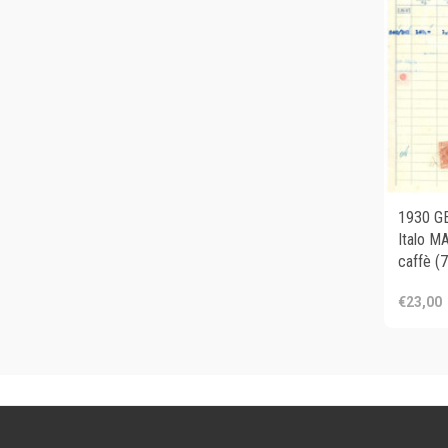
1930 GE
Italo M
caffè (7
€23,00