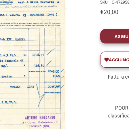
SKU:
C-47295
€20,00
DISPONIBILIT
ATTUALE:
AGGIUNGI
Fattura c
POOR/
classifica