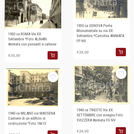
1930 ca GENOVA Ponte
Monumentale su via XX
1930 ca ROMA Via XX
Settembre *Cartolina ANIMATA
Settembre *Foto ALINARI
FP NV
Animata con passanti e calesse
€24,00
€30,00
1940 ca TRIESTE Via XX
1940 ca MILANO via MASSENA
SETTEMBRE con insegna Foto
Cantiere di un edificio in
SVIZZERA Animata FG NV
costruzione ^Foto 18x13
€24,00