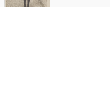
1930 ca ITALIA - COSTUME
Ragazzo con vestito da
esploratore - Foto 9x14 cm
€16,00
Copyright 2025 ©
ICharta s.r.l. All Rights Reserved
Via Bernardo Davanzati 49, 20158 Milano
Tel: +39 02 49524286