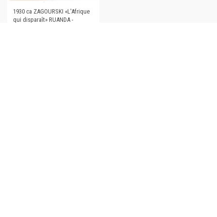
1930 ca ZAGOURSKI «L'Afrique
qui disparaît» RUANDA -
Danseuses - Postcard 101
€35,00
Copyright 2025 ©
ICharta s.r.l. All Rights Reserved
Via Bernardo Davanzati 49, 20158 Milano
Tel: +39 02 49524286
Mail: icharta@gmail.com
C.F e P.IVA 09776590961
REA MI-2112723