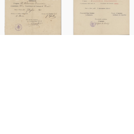
1932 GINOSA (TA) Conferma
1920 GINOSA (TA) Conferma
Francesco D'ALCONZO
Francesco D'ALCONZO vice
conciliatore del Comune
conciliatore del Comune
€20,00
€20,00