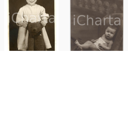
1920 ca ITALIA - COSTUME
1920 ca SAVIGLIANO Bambino
Bambino con orsetto in peluche
su poltrona - Ritratto - Foto
- Foto 8x13 cm
TESTA 8x13 cm
€30,00
€25,00