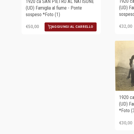
1920 c
1920 ca SAN PIETRO AL NATISONE
(UD) Fam
(UD) Famiglia al fiume - Ponte
sospeso
sospeso *Foto (1)
€32,00
€50,00
AGGIUNGI AL CARRELLO
1920 c
(UD) Fa
*Foto (
€30,00