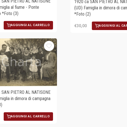
a SAN PIETRO AL NATISONE
1920 ca SAN PIETRO AL NA
iglia al fiume - Ponte
(UD) Famiglia in dimora di c
 *Foto (3)
*Foto (2)
AGGIUNGI AL CARRELLO
€30,00
AGGIUNGI AL CA
a SAN PIETRO AL NATISONE
miglia in dimora di campagna
3)
AGGIUNGI AL CARRELLO