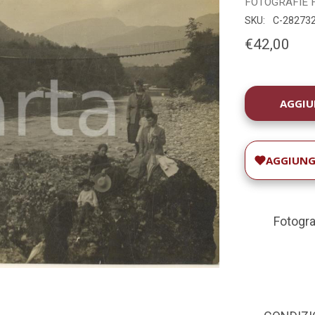
FOTOGRAFIE
SKU:
C-28273
€42,00
DISPONIBILIT
ATTUALE:
AGGIUNGI
Fotogra