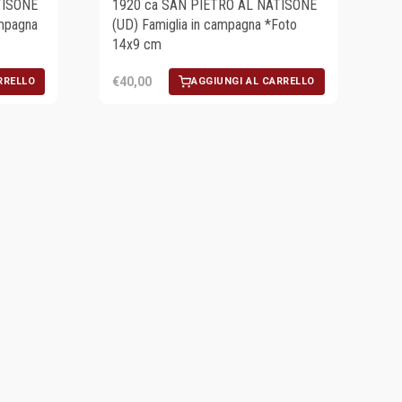
TISONE
1920 ca SAN PIETRO AL NATISONE
ampagna
(UD) Famiglia in campagna *Foto
14x9 cm
€40,00
RRELLO
AGGIUNGI AL CARRELLO