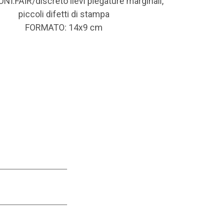
I:FAIR/discreto lievi piegature marginali;
piccoli difetti di stampa
FORMATO: 14x9 cm