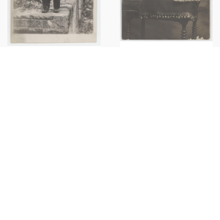
1920 ca COSTUME ITALIA
1920 ca ITALIA - COSTUME
Bambino sdraiato su
Bambino vestito da marinaretto
poltroncina - Foto anonima 9x14
- Foto ANONIMA 9x14 cm
cm
€18,00
€20,00