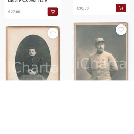
Lucien HACQUART 11x16
€30,00
€27,00
1918 WW1 AMIENS ARMEE DE
1915 ca WW1 BREST (F) ARMEE
TERRE Officier du 83e rgt
DE TERRE Officier 51e Rgt -
^Photo Lucien HACQUART
Portrait *Photo 11x16
11x16