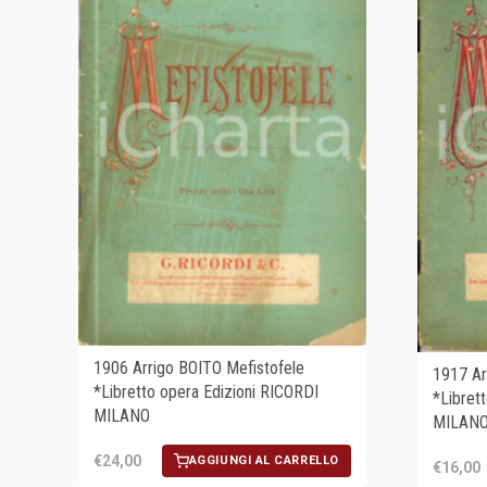
1906 Arrigo BOITO Mefistofele
1917 Ar
*Libretto opera Edizioni RICORDI
*Libret
MILANO
MILAN
€24,00
AGGIUNGI AL CARRELLO
€16,00