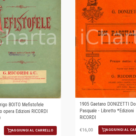
1905 Gaetano DONIZETTI Do
rigo BOITO Mefistofele
Pasquale - Libretto *Edizioni
to opera Edizioni RICORDI
RICORDI
O
€16,00
AGGIUNGI AL CA
AGGIUNGI AL CARRELLO