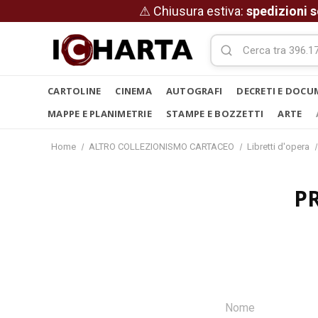
⚠ Chiusura estiva:
spedizioni s
CARTOLINE
CINEMA
AUTOGRAFI
DECRETI E DOCU
MAPPE E PLANIMETRIE
STAMPE E BOZZETTI
ARTE
Home
ALTRO COLLEZIONISMO CARTACEO
Libretti d'opera
P
Nome