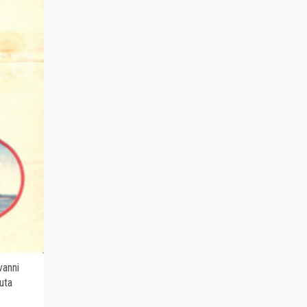
vanni
uta