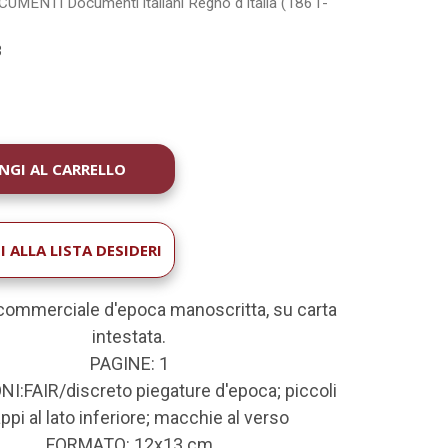
OCUMENTI
Documenti italiani
Regno d'Italia (1861-
3
À
 ALLA LISTA DESIDERI
commerciale d'epoca manoscritta, su carta
intestata.
PAGINE: 1
I:FAIR/discreto piegature d'epoca; piccoli
ppi al lato inferiore; macchie al verso
FORMATO: 12x13 cm