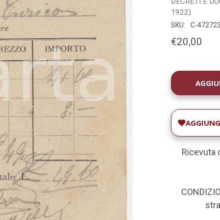
DECRETI E D
1922)
SKU:
C-47272
€20,00
DISPONIBILIT
ATTUALE:
AGGIUNGI
Ricevuta 
CONDIZION
stra