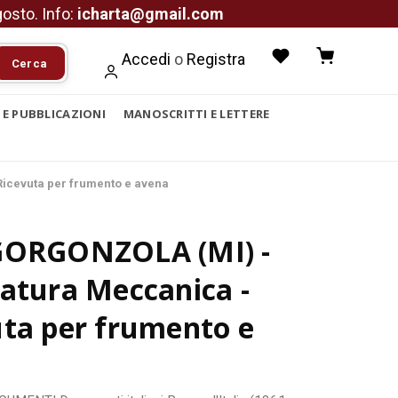
agosto. Info:
icharta@gmail.com
Accedi
o
Registra
Cerca
I E PUBBLICAZIONI
MANOSCRITTI E LETTERE
icevuta per frumento e avena
GORGONZOLA (MI) -
atura Meccanica -
uta per frumento e