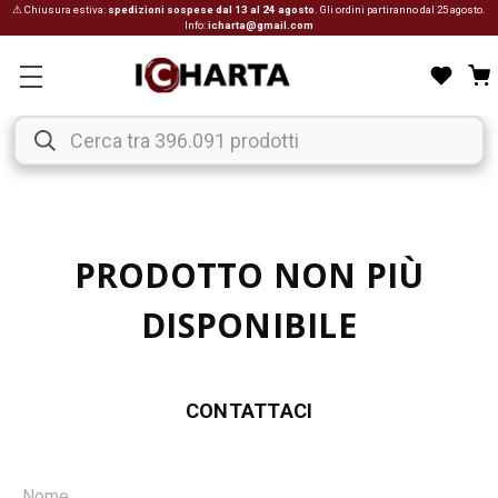
⚠ Chiusura estiva:
spedizioni sospese dal 13 al 24 agosto
. Gli ordini partiranno dal 25 agosto.
Info:
icharta@gmail.com
PRODOTTO NON PIÙ
DISPONIBILE
CONTATTACI
Nome