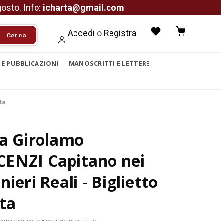
agosto. Info:
icharta@gmail.com
Accedi
o
Registra
Cerca
I E PUBBLICAZIONI
MANOSCRITTI E LETTERE
ta
ca Girolamo
ENZI Capitano nei
nieri Reali - Biglietto
ita