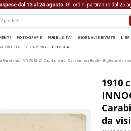
ospese dal 13 al 24 agosto
. Gli ordini partiranno dal 25 
MENTI
FOTOGRAFIE
PUBBLICITA'
GIORNALI E RIVISTE
LIBR
ALTRO COLLEZIONISMO
EROTICA
a Girolamo INNOCENZI Capitano nei Carabinieri Reali - Biglietto da visi
1910 
INNOC
Carabi
da vis