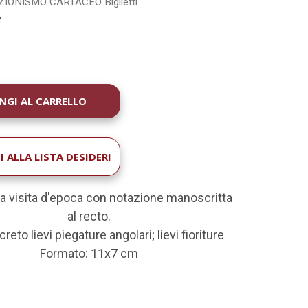
ZIONISMO CARTACEO
Biglietti
2
À
 ALLA LISTA DESIDERI
da visita d'epoca con notazione manoscritta
al recto.
reto lievi piegature angolari; lievi fioriture
Formato: 11x7 cm