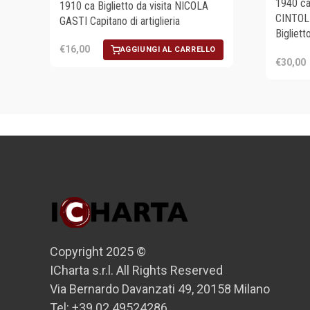
1940 ca
1910 ca Biglietto da visita NICOLA
CINTOLES
GASTI Capitano di artiglieria
Bigliet
€16,00
AGGIUNGI AL CARRELLO
€30,00
Copyright 2025 ©
ICharta s.r.l. All Rights Reserved
Via Bernardo Davanzati 49, 20158 Milano
Tel: +39 02 49524286