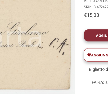
ALTRO COLLE
SKU:
C-47242
€15,00
DISPONIBILIT
ATTUALE:
AGGIUNGI
Biglietto 
FAIR/disc