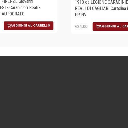
 FIRENZE Giovanni
1910 ca LEGIONE CARABINIE
I - Carabinieri Reali -
REALI DI CAGLIARI Cartolina il
to AUTOGRAFO
FP NV
AGGIUNGI AL CARRELLO
€24,00
AGGIUNGI AL CA