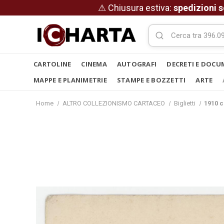
⚠ Chiusura estiva:
spedizioni s
CARTOLINE
CINEMA
AUTOGRAFI
DECRETI E DOCU
MAPPE E PLANIMETRIE
STAMPE E BOZZETTI
ARTE
Home
ALTRO COLLEZIONISMO CARTACEO
Biglietti
1910 c