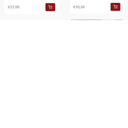
€30,00
€27,00
1904 CASSEL (GERMANY)
Standeplatz *Fotografia
ANIMATA n° 353 (5)
€30,00