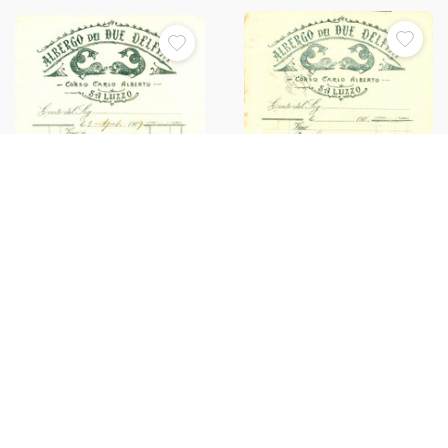
1910 ca SALUZZO (CN) Albergo
1909 SALUZZO (CN) Albergo
DEI DUE DELFINI *Fattura
DEI DUE DELFINI *Fattura
commerciale
commerciale
€30,00
€30,00