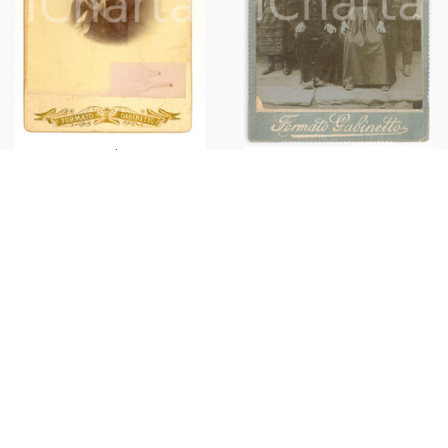
1890 ca Ritratto di anziana
1900 ca COSTUME ITALIA -
donna con foulard *Foto
Ritratto di famiglia - Foto
VINTAGE gabinetto
vintage gabinetto
€16,00
€20,00