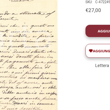
SKU:
C-47224
€27,00
DISPONIBILIT
ATTUALE:
AGGIUNGI
Lettera