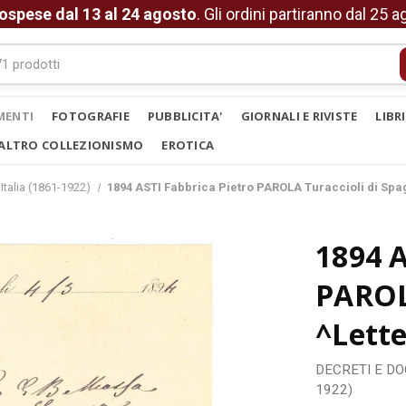
ospese dal 13 al 24 agosto
. Gli ordini partiranno dal 25 
MENTI
FOTOGRAFIE
PUBBLICITA'
GIORNALI E RIVISTE
LIBR
ALTRO COLLEZIONISMO
EROTICA
Italia (1861-1922)
1894 ASTI Fabbrica Pietro PAROLA Turaccioli di Spa
1894 A
PAROL
^Lette
DECRETI E D
1922)