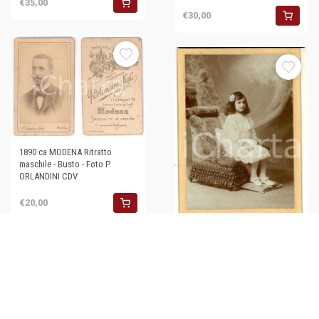
€35,00
€30,00
1890 ca MODENA Ritratto
maschile - Busto - Foto P.
ORLANDINI CDV
€20,00
1890 ca BIELLA Ritratto di
bambina seduta in abito di
pizzo *Foto ROSSETTI 11x16
€30,00