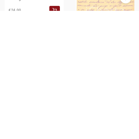
€24,00
1888 BOLOGNA Questore
Narciso FORMICHINI - Biglietto
condoglianze AUTOGRAFO
€35,00
Copyright 2025 ©
ICharta s.r.l. All Rights Reserved
Via Bernardo Davanzati 49, 20158 Milano