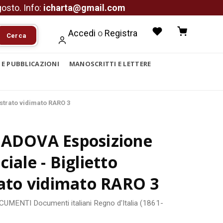
agosto. Info:
icharta@gmail.com
Accedi
o
Registra
Cerca
I E PUBBLICAZIONI
MANOSCRITTI E LETTERE
ustrato vidimato RARO 3
PADOVA Esposizione
ciale - Biglietto
rato vidimato RARO 3
OCUMENTI
Documenti italiani
Regno d'Italia (1861-