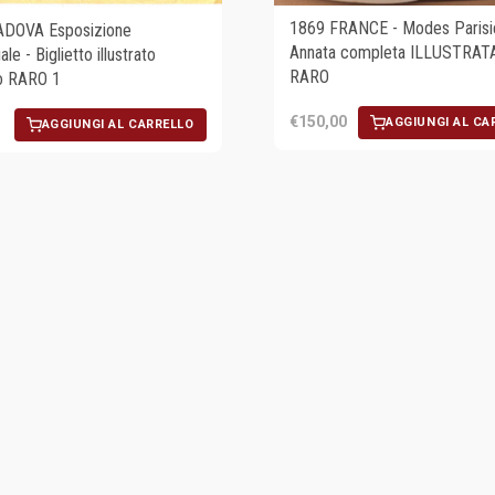
1869 FRANCE - Modes Parisi
ADOVA Esposizione
Annata completa ILLUSTRATA
ale - Biglietto illustrato
RARO
o RARO 1
€150,00
AGGIUNGI AL CA
AGGIUNGI AL CARRELLO