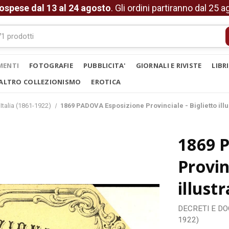
ospese dal 13 al 24 agosto
. Gli ordini partiranno dal 25 
MENTI
FOTOGRAFIE
PUBBLICITA'
GIORNALI E RIVISTE
LIBR
ALTRO COLLEZIONISMO
EROTICA
Italia (1861-1922)
1869 PADOVA Esposizione Provinciale - Biglietto ill
1869 
Provin
illust
DECRETI E D
1922)