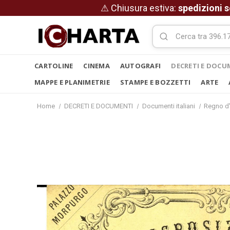
⚠ Chiusura estiva:
spedizioni s
CARTOLINE
CINEMA
AUTOGRAFI
DECRETI E DOCU
MAPPE E PLANIMETRIE
STAMPE E BOZZETTI
ARTE
Home
DECRETI E DOCUMENTI
Documenti italiani
Regno d'