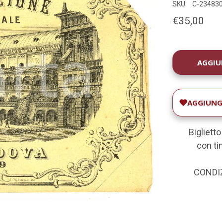
SKU:
C-23483
€35,00
DISPONIBILIT
ATTUALE:
AGGIUNGI
Biglietto
con ti
CONDIZ