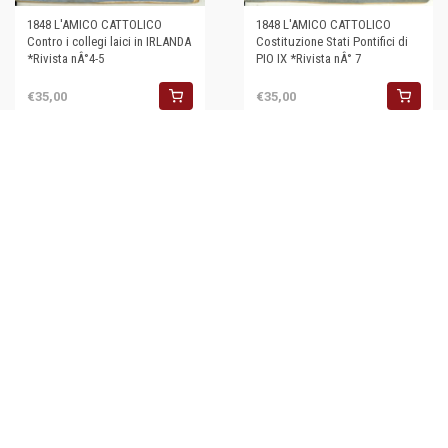
1848 L'AMICO CATTOLICO
1848 L'AMICO CATTOLICO
Contro i collegi laici in IRLANDA
Costituzione Stati Pontifici di
*Rivista nÂ°4-5
PIO IX *Rivista nÂ° 7
€35,00
€35,00
1848 IL 22 MARZO Governo
Provvisorio della Lombardia
*Giornale RISORGIMENTO
1848 L'AMICO CATTOLICO Pio