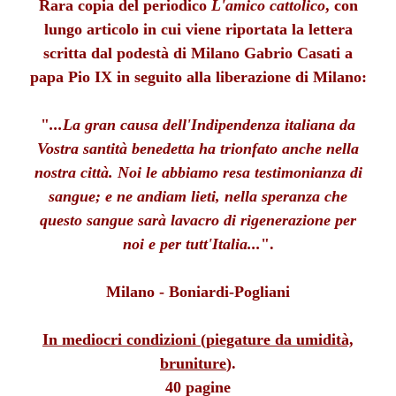
Rara copia del periodico
L'amico cattolico
, con
lungo articolo in cui viene riportata la lettera
scritta dal podestà di Milano Gabrio Casati a
papa Pio IX in seguito alla liberazione di Milano:
"
...La gran causa dell'Indipendenza italiana da
Vostra santità benedetta ha trionfato anche nella
nostra città. Noi le abbiamo resa testimonianza di
sangue; e ne andiam lieti, nella speranza che
questo sangue sarà lavacro di rigenerazione per
noi e per tutt'Italia...
".
Milano - Boniardi-Pogliani
In mediocri condizioni (piegature da umidità,
bruniture
).
40 pagine