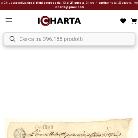
⚠ Chiusura estiva:
spedizioni sospese dal 13 al 24 agosto
. Gli ordini partiranno dal 25 agosto. Info
icharta@gmail.com