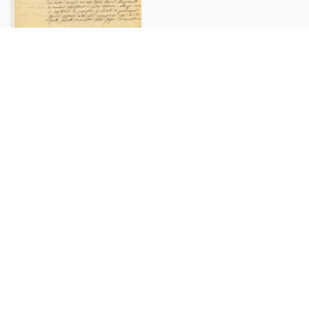
1833 CASATISMA (PV) Petizione
Antoniotto BOTTA ADORNO
contro affittuario moroso
€30,00
Copyright 2025 ©
ICharta s.r.l. All Rights Reserved
Via Bernardo Davanzati 49, 20158 Milano
Tel: +39 02 49524286
Mail: icharta@gmail.com
C.F e P.IVA 09776590961