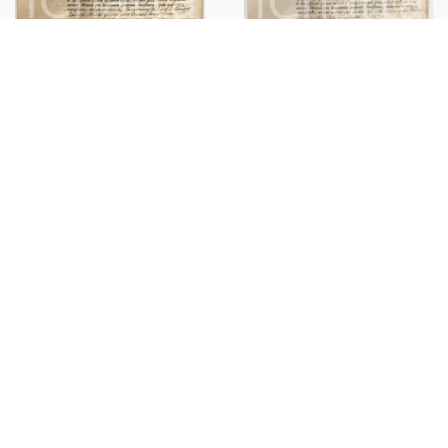
1784 POGGIO RUSCO
1784 POGGIO RUSCO
Investitura pezza di terra e
Investitura per due pezze di
parte casa - Famiglia PRADELLA
terra - Famiglia PRADELLA
€36,00
€36,00
Copyright 2025 ©
ICharta s.r.l. All Rights Reserved