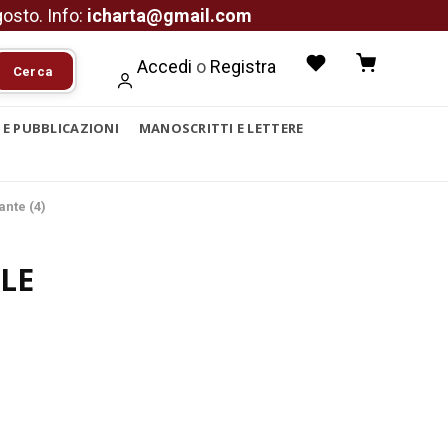
agosto. Info:
icharta@gmail.com
Accedi
o
Registra
Cerca
I E PUBBLICAZIONI
MANOSCRITTI E LETTERE
ante (4)
LE