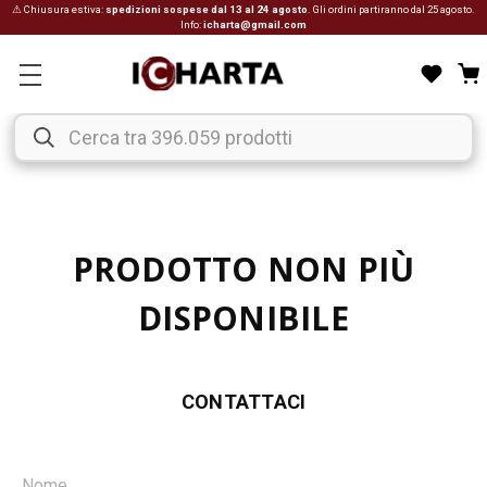
⚠ Chiusura estiva:
spedizioni sospese dal 13 al 24 agosto
. Gli ordini partiranno dal 25 agosto.
Info:
icharta@gmail.com
PRODOTTO NON PIÙ
DISPONIBILE
CONTATTACI
Nome