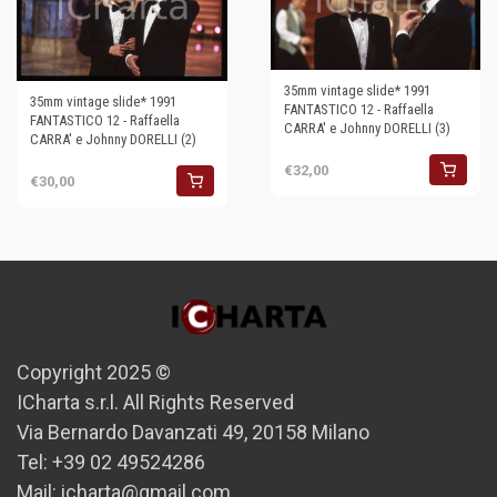
35mm vintage slide* 1991
35mm vintage slide* 1991
FANTASTICO 12 - Raffaella
FANTASTICO 12 - Raffaella
CARRA' e Johnny DORELLI (3)
CARRA' e Johnny DORELLI (2)
€32,00
€30,00
Copyright 2025 ©
ICharta s.r.l. All Rights Reserved
Via Bernardo Davanzati 49, 20158 Milano
Tel: +39 02 49524286
Mail: icharta@gmail.com