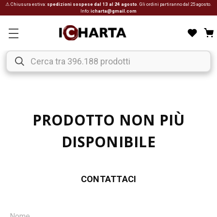
⚠ Chiusura estiva:
spedizioni sospese dal 13 al 24 agosto
. Gli ordini partiranno dal 25 agosto.
Info:
icharta@gmail.com
PRODOTTO NON PIÙ
DISPONIBILE
CONTATTACI
Nome